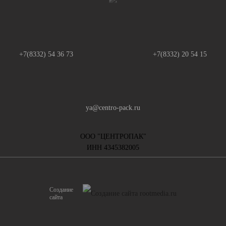
ГОТОВИМСЯ К ПАСХЕ!
+7(8332) 54 36 73
+7(8332) 20 54 15
13.02.2017
аздник Пасхи!
ya@centro-pack.ru
ООО "ЦЕНТРОПАК"
ИНН 4345382005
Cоздание
сайта