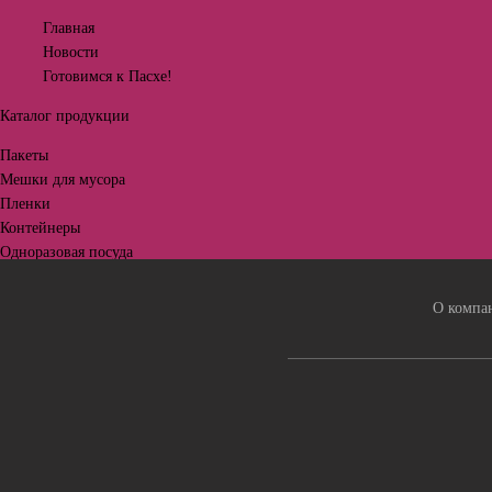
Главная
Новости
Готовимся к Пасхе!
Каталог продукции
Пакеты
Мешки для мусора
Пленки
Контейнеры
Одноразовая посуда
Подложки, лотки
Бумажная продукция
О компа
Барные аксессуары
Расходные материалы
Гофротара
Бытовая химия
Все для пикника
Бордюрная лента
Канцтовары