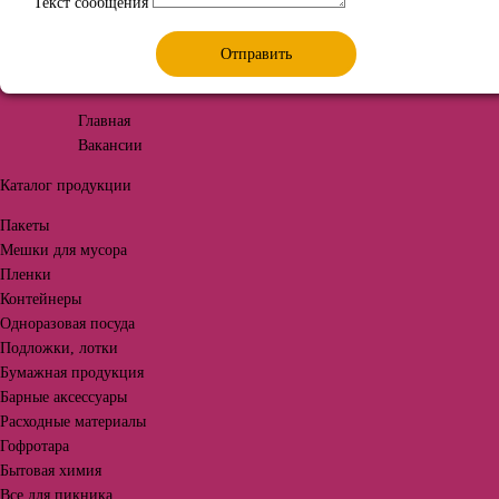
Текст сообщения
Отправить
Главная
Вакансии
Каталог продукции
Пакеты
Мешки для мусора
Пленки
Контейнеры
Одноразовая посуда
Подложки, лотки
Бумажная продукция
Барные аксессуары
Расходные материалы
Гофротара
Бытовая химия
Все для пикника