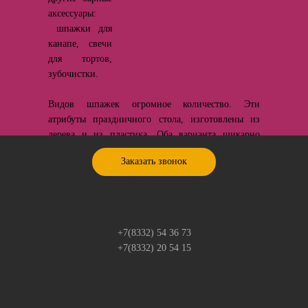
аксессуары:
шпажки для
канапе, свечи
для тортов,
зубочистки.
Видов шпажек огромное количество. Эти
атрибуты праздничного стола, изготовлены из
дерева и из пластика. Оба варианта шикарно
смотрятся на праздничном столе-фуршете.
Заказать звонок
Основным критерием выбора зубочисток служит
материал, в который они упакованы. Самый
распространенный тип зубочисток- это
зубочистки в индивидуальной упаковке, которая в
+7(8332) 54 36 73
свою очередь так же подразделяется на
+7(8332) 20 54 15
прозрачную и белую упаковку. Выбор бывает
обусловлен типом заведения, его интерьерными
особенностями. В быту же в основном
используются зубочистки в банке.