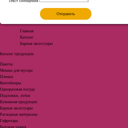
Текст сообщения
Отправить
Главная
Каталог
Барные аксессуары
Каталог продукции
Пакеты
Мешки для мусора
Пленки
Контейнеры
Одноразовая посуда
Подложки, лотки
Бумажная продукция
Барные аксессуары
Расходные материалы
Гофротара
Бытовая химия