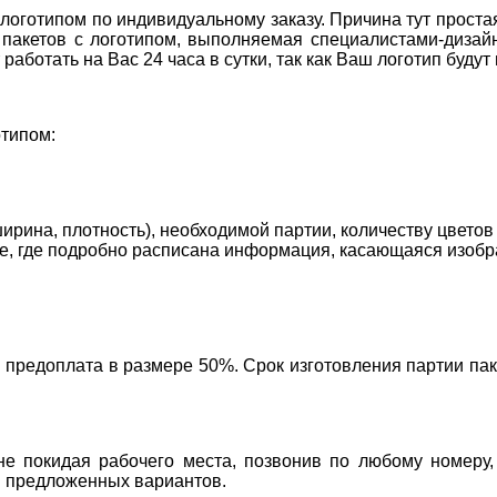
оготипом по индивидуальному заказу. Причина тут простая
пакетов с логотипом, выполняемая специалистами-дизайн
аботать на Вас 24 часа в сутки, так как Ваш логотип будут
отипом:
рина, плотность), необходимой партии, количеству цветов
е, где подробно расписана информация, касающаяся изобра
я предоплата в размере 50%. Срок изготовления партии пак
 не покидая рабочего места, позвонив по любому номеру
и предложенных вариантов.