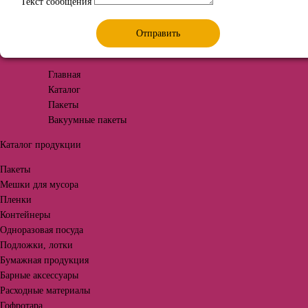
Текст сообщения
Отправить
Главная
Каталог
Пакеты
Вакуумные пакеты
Каталог продукции
Пакеты
Мешки для мусора
Пленки
Контейнеры
Одноразовая посуда
Подложки, лотки
Бумажная продукция
Барные аксессуары
Расходные материалы
Гофротара